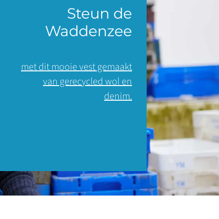
Steun de
Waddenzee
met dit mooie vest gemaakt
van gerecycled wol en
denim.