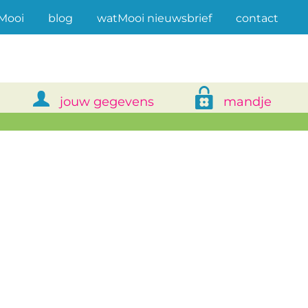
(current)
Mooi
blog
watMooi nieuwsbrief
contact
jouw gegevens
mandje