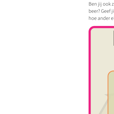
Ben jij ook 
beer? Geef j
hoe ander e