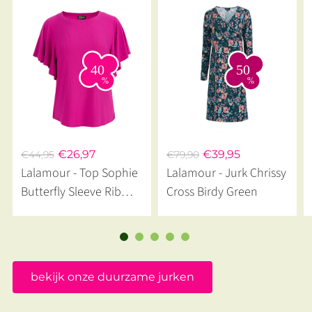
€26,97
€39,95
€44,95
€79,90
Lalamour - Top Sophie
Lalamour - Jurk Chrissy
Butterfly Sleeve Rib
Cross Birdy Green
Fuchsia
bekijk onze duurzame jurken