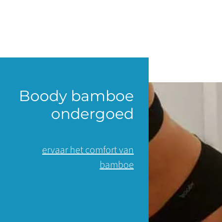
Boody bamboe
ondergoed
ervaar het comfort van
bamboe