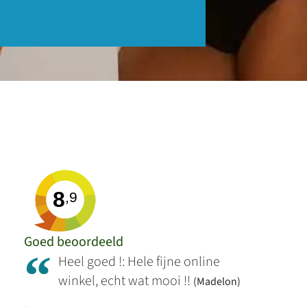
8
,9
Goed beoordeeld
“
Heel goed !: Hele fijne online
winkel, echt wat mooi !!
(Madelon)