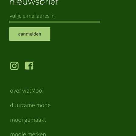
nieuwsbrief
aanmelden
over watMooi
duurzame mode
mooi gemaakt
mooie merken