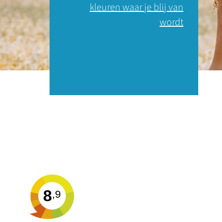
kleuren waar je blij van
wordt
8
,9