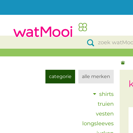
categorie
alle merken
k
shirts
truien
vesten
longsleeves