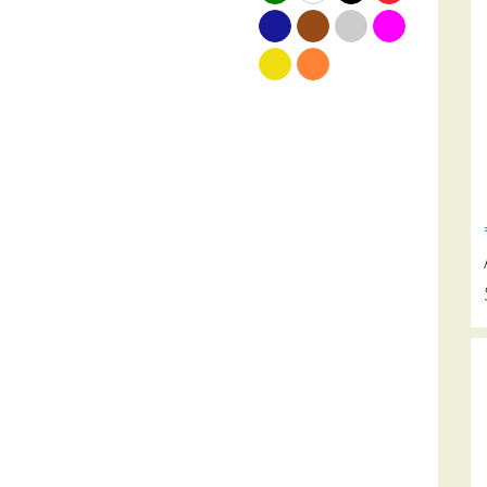
blauw
bruin
grijs
roze
geel
oranje