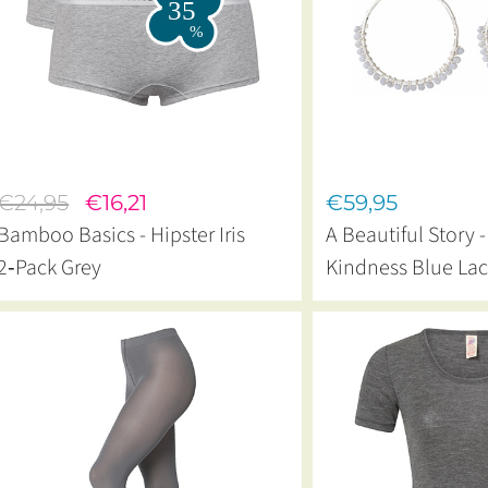
€24,95
€16,21
€59,95
Bamboo Basics - Hipster Iris
A Beautiful Story 
2‑Pack Grey
Kindness Blue Lac