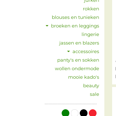
jurken
rokken
blouses en tunieken
broeken en leggings
lingerie
jassen en blazers
accessoires
panty's en sokken
wollen ondermode
mooie kado's
beauty
sale
groen
wit
zwart
rood