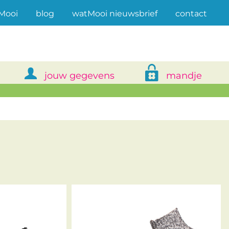
(current)
Mooi
blog
watMooi nieuwsbrief
contact
jouw gegevens
mandje