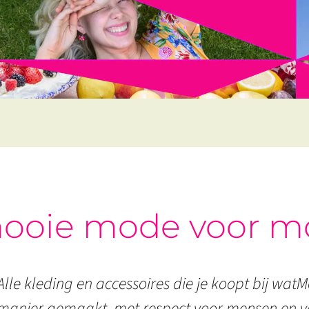
ooie mode voor m
Alle kleding en accessoires die je koopt bij watMo
manier gemaakt, met respect voor mensen en vo