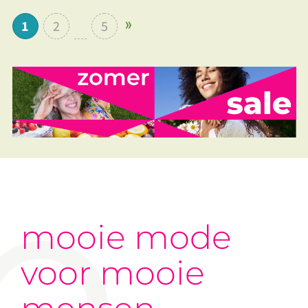
1
2
5
mooie mode
voor mooie