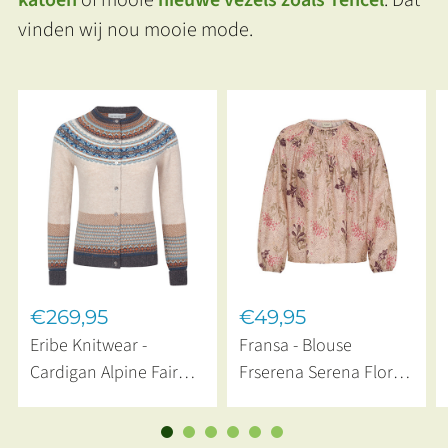
katoen
of mooie
nieuwe vezels zoals Tencel
. Dat
vinden wij nou mooie mode.
€269,95
€49,95
Eribe Knitwear -
Fransa - Blouse
Cardigan Alpine Fair
Frserena Serena Floral
Isle Merino Lamswol
Pumicestone
Taurus