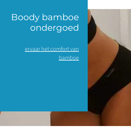
Boody bamboe
ondergoed
ervaar het comfort van
bamboe