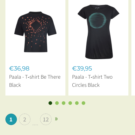
€36,98
€39,95
Paala - T‑shirt Be There
Paala - T‑shirt Two
Black
Circles Black
1
2
12