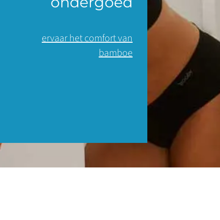
ondergoed
ervaar het comfort van
bamboe