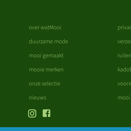
over watMooi
priva
duurzame mode
verz
mooi gemaakt
ruile
mooie merken
kado
onze selectie
voor
nieuws
mooi 