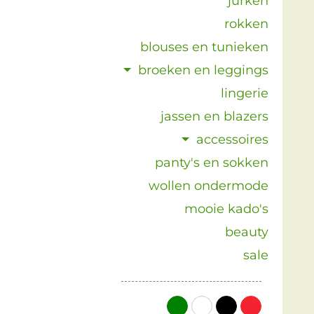
jurken
rokken
blouses en tunieken
broeken en leggings
lingerie
jassen en blazers
accessoires
panty's en sokken
wollen ondermode
mooie kado's
beauty
sale
groen
wit
zwart
rood