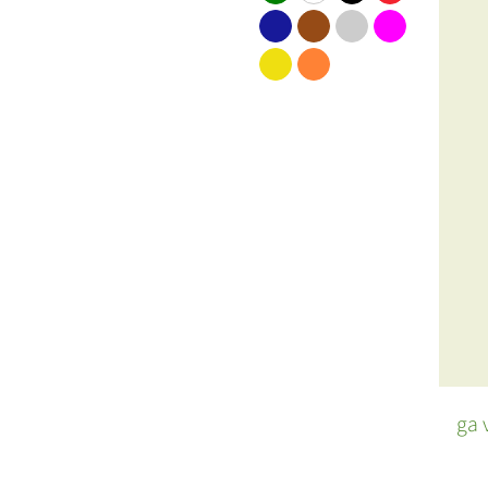
blauw
bruin
grijs
roze
geel
oranje
ga 