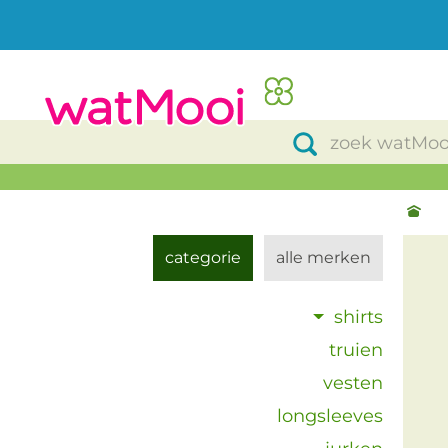
categorie
alle merken
shirts
truien
vesten
longsleeves