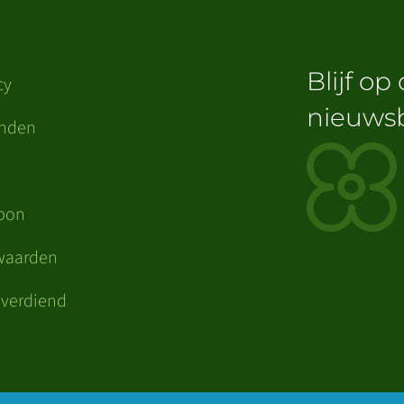
Blijf op
cy
nieuwsb
enden
n
bon
waarden
verdiend