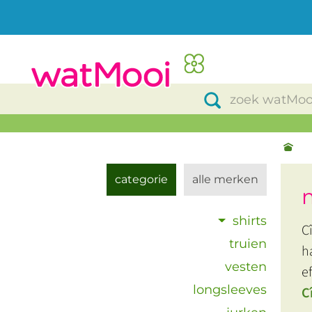
categorie
alle merken
shirts
C
truien
h
vesten
e
longsleeves
C