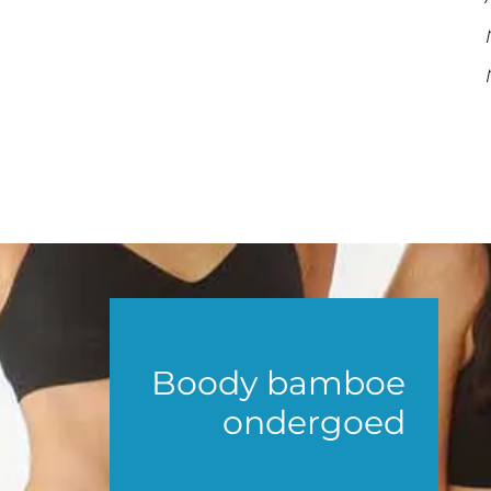
Boody bamboe
ondergoed