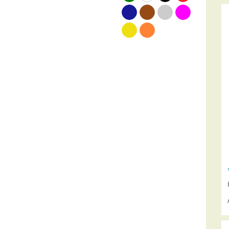
blauw
bruin
grijs
roze
geel
oranje