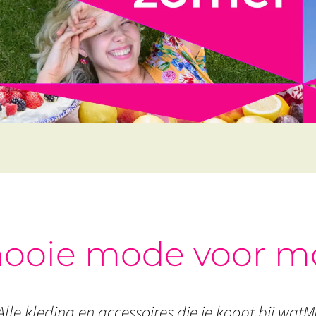
ooie mode voor m
Alle kleding en accessoires die je koopt bij watMo