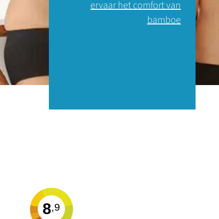
ervaar het comfort van
bamboe
8
,9