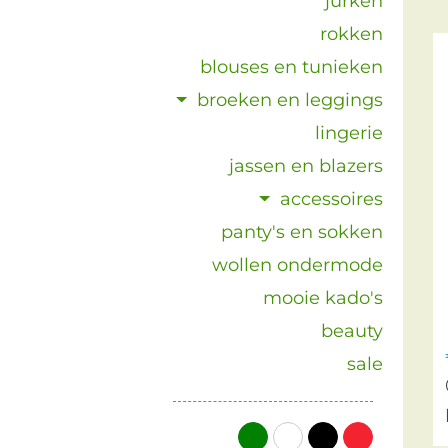
jurken
rokken
blouses en tunieken
broeken en leggings
lingerie
jassen en blazers
accessoires
panty's en sokken
wollen ondermode
mooie kado's
beauty
sale
groen
wit
zwart
rood