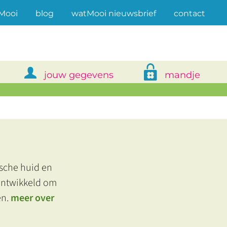
(current)
Mooi
blog
watMooi nieuwsbrief
contact
jouw gegevens
mandje
ische huid en
ontwikkeld om
en.
meer over