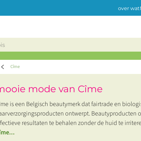
over wat
Cîme
mooie mode van Cîme
îme is een Belgisch beautymerk dat fairtrade en biolog
aarverzorgingsproducten ontwerpt. Beautyproducten 
ffectieve resultaten te behalen zonder de huid te irriter
îme...