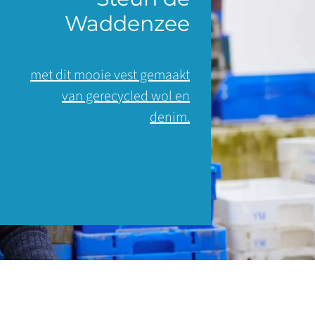
Waddenzee
met dit mooie vest gemaakt
van gerecycled wol en
denim.