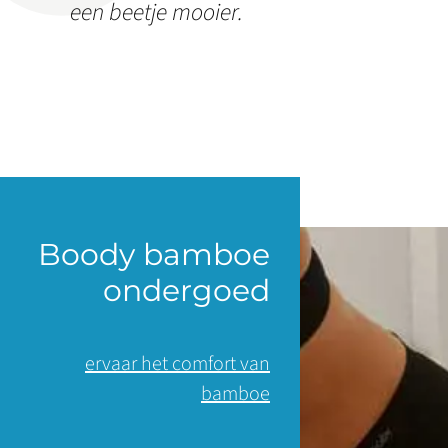
een beetje mooier.
Boody bamboe
ondergoed
ervaar het comfort van
bamboe