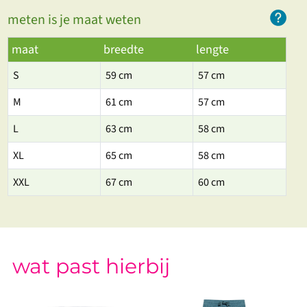
meten is je maat weten
maat
breedte
lengte
S
59 cm
57 cm
M
61 cm
57 cm
L
63 cm
58 cm
XL
65 cm
58 cm
XXL
67 cm
60 cm
wat past hierbij