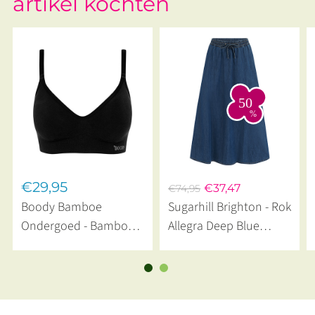
artikel kochten
€29,95
€37,47
€74,95
Boody Bamboe
Sugarhill Brighton - Rok
Ondergoed - Bamboe
Allegra Deep Blue
T‑shirt BH Zonder
Denim
Beugel Zwart