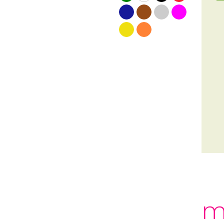
blauw
bruin
grijs
roze
geel
oranje
m