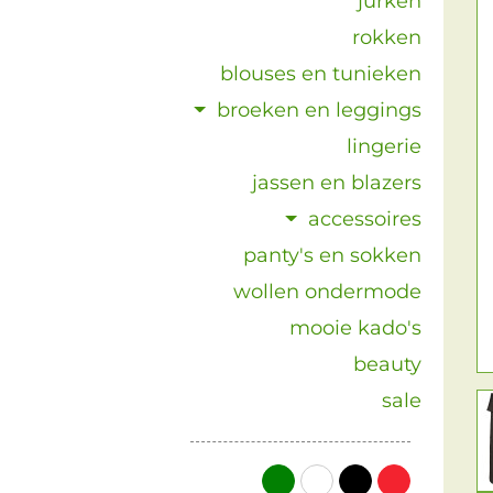
jurken
rokken
blouses en tunieken
broeken en leggings
lingerie
jassen en blazers
accessoires
panty's en sokken
wollen ondermode
mooie kado's
beauty
sale
groen
wit
zwart
rood