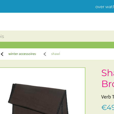
over wat
winter accessoires
shawl
Sh
Br
Verb 
€49