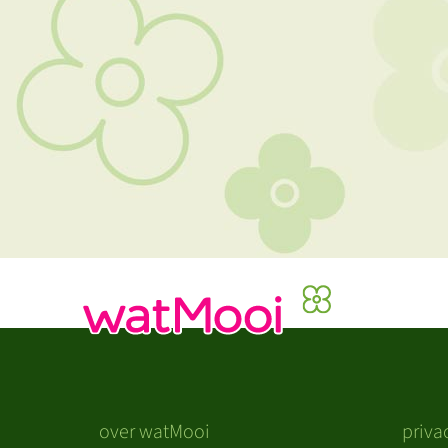
over watMooi
priva