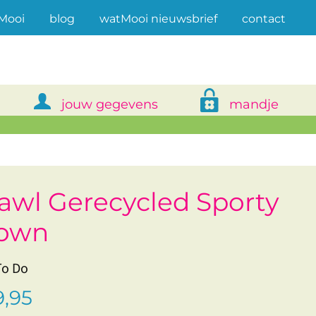
(current)
Mooi
blog
watMooi nieuwsbrief
contact
jouw gegevens
mandje
awl Gerecycled Sporty
own
To Do
,95