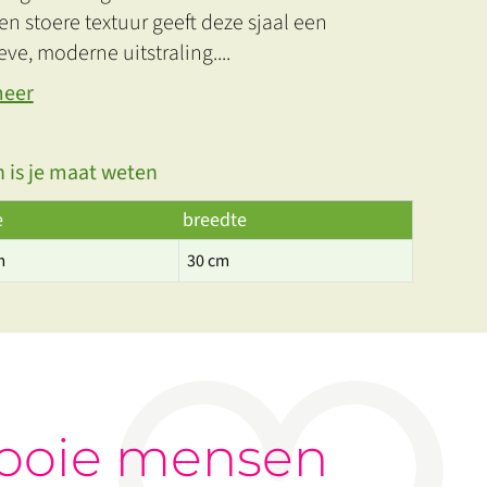
en stoere textuur geeft deze sjaal een
eve, moderne uitstraling.
...
meer
 is je maat weten
e
breedte
m
30 cm
ooie mensen