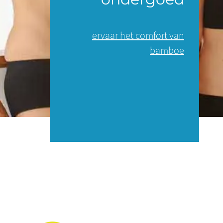
ervaar het comfort van
bamboe