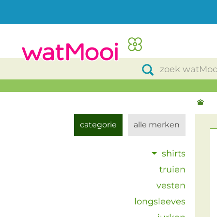
categorie
alle merken
shirts
truien
vesten
longsleeves