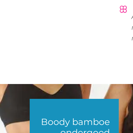
Boody bamboe
ondergoed