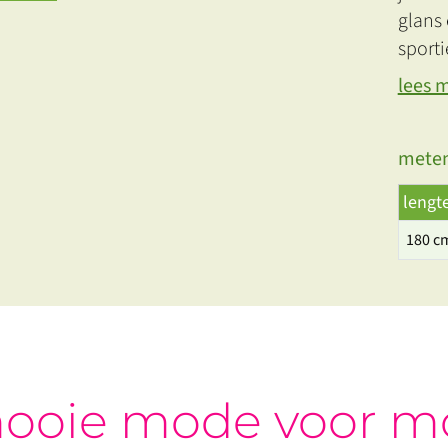
glans 
sporti
lees 
meten
lengt
180 c
ooie mode voor m