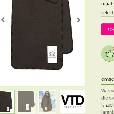
maat:
Previous
Next
to
omsch
Warme,
die ov
is zac
jaren