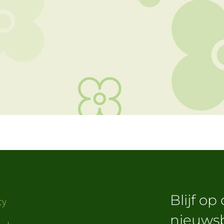
Blijf op
cy
nieuwsb