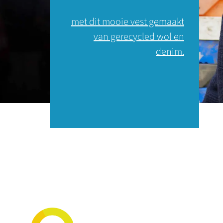
met dit mooie vest gemaakt
van gerecycled wol en
denim.