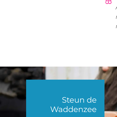
Steun de
Waddenzee