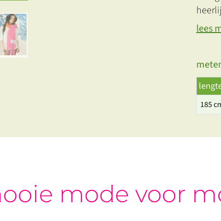
heerli
lees 
meten
lengt
185 c
ooie mode voor m