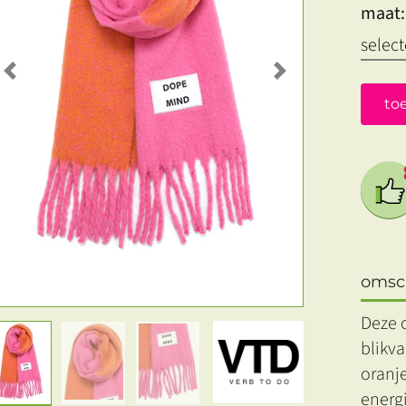
maat:
Previous
Next
to
omsch
Deze o
blikva
oranje
energi