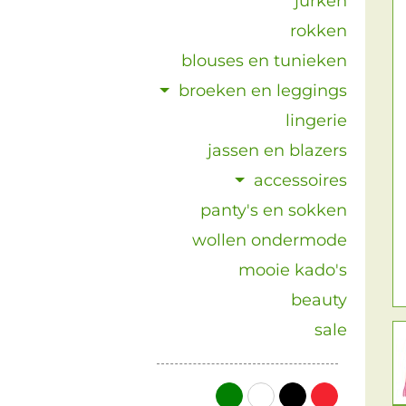
jurken
rokken
blouses en tunieken
broeken en leggings
lingerie
jassen en blazers
accessoires
panty's en sokken
wollen ondermode
mooie kado's
beauty
sale
groen
wit
zwart
rood