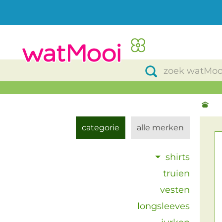
categorie
alle merken
shirts
truien
vesten
longsleeves