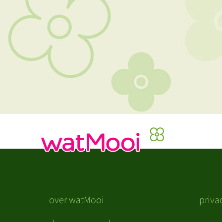
over watMooi
priva