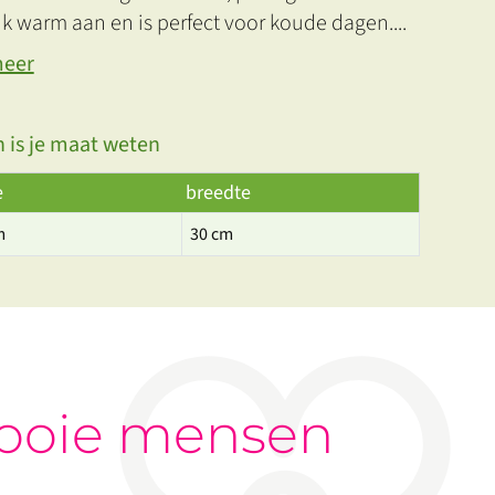
jk warm aan en is perfect voor koude dagen.
...
meer
 is je maat weten
e
breedte
m
30 cm
ooie mensen