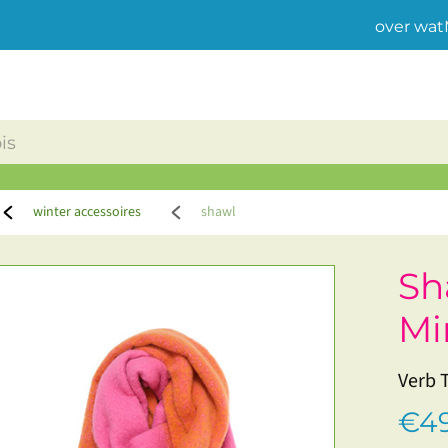
over wat
winter accessoires
shawl
Sh
Mi
Verb 
€49