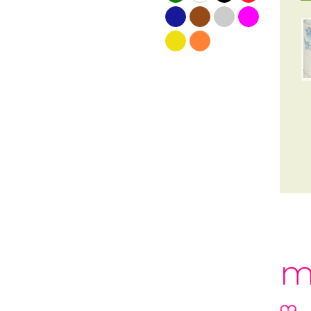
blauw
bruin
grijs
roze
geel
oranje
m