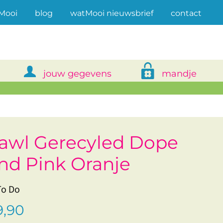
(current)
Mooi
blog
watMooi nieuwsbrief
contact
jouw gegevens
mandje
awl Gerecyled Dope
nd Pink Oranje
To Do
,90