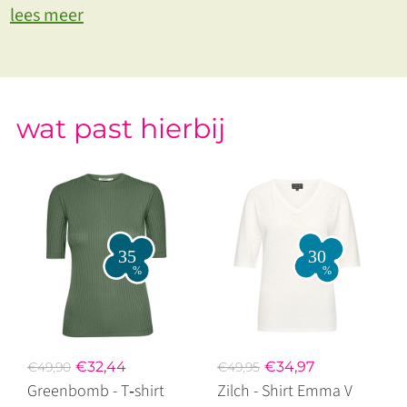
lees meer
wat past hierbij
€32,44
€34,97
€49,90
€49,95
Greenbomb - T‑shirt
Zilch - Shirt Emma V