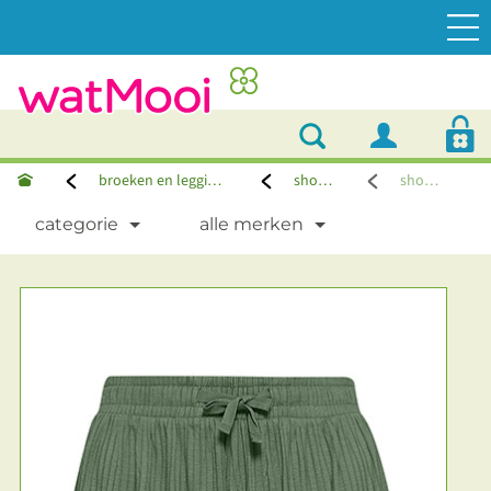
broeken en leggings
shorts
shorts
categorie
alle merken