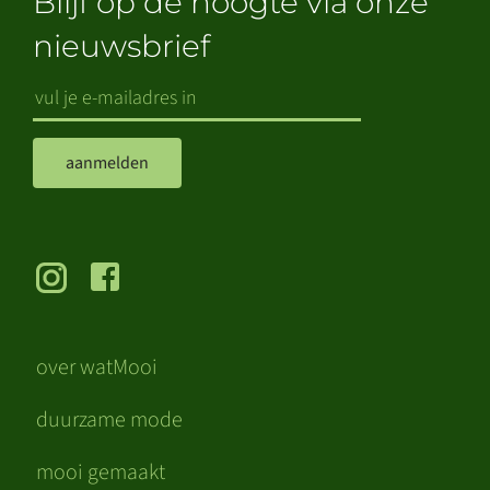
Blijf op de hoogte via onze
nieuwsbrief
aanmelden
over watMooi
duurzame mode
mooi gemaakt