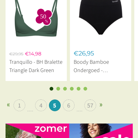
€26,95
€14,98
€29,95
Tranquillo - BH Bralette
Boody Bamboe
Triangle Dark Green
Ondergoed -
Menstruatie
Urineverlies Heupslip
Normaal‑Zwaar
1
4
5
6
57