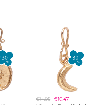
€14,95
€10,47