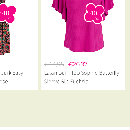
€44,95
€26,97
 Jurk Easy
Lalamour - Top Sophie Butterfly
ose
Sleeve Rib Fuchsia