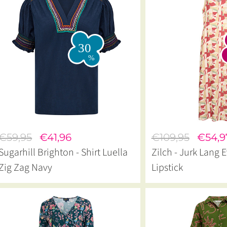
€59,95
€41,96
€109,95
€54,9
Sugarhill Brighton - Shirt Luella
Zilch - Jurk Lang Eva Abst
Zig Zag Navy
Lipstick