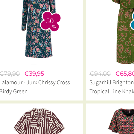
€79,90
€39,95
€94,00
€65,8
Lalamour - Jurk Chrissy Cross
Sugarhill Brighton
Birdy Green
Tropical Line Khak