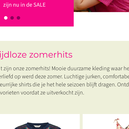
zijn nu in de SALE
nu met extra korting
nieuwe collectie is binnen
tijdloze zomerhits
it zijn onze zomerhits! Mooie duurzame kleding waar h
erliefd op werd deze zomer. Luchtige jurken, comfortab
leurrijke shirts die je het hele seizoen blijft dragen. On
avorieten voordat ze uitverkocht zijn.