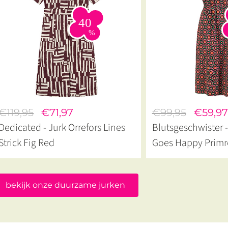
€119,95
€71,97
€99,95
€59,97
Dedicated - Jurk Orrefors Lines
Blutsgeschwister -
Strick Fig Red
Goes Happy Primr
bekijk onze duurzame jurken