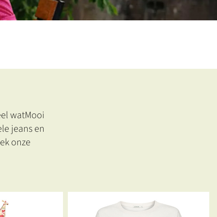
eel watMooi
ele jeans en
tdek onze