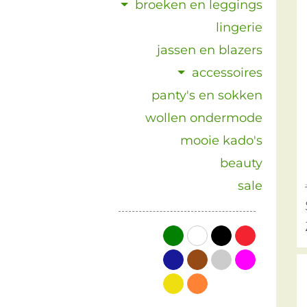
broeken en leggings
lingerie
jassen en blazers
accessoires
panty's en sokken
wollen ondermode
mooie kado's
beauty
sale
groen
wit
zwart
rood
blauw
bruin
grijs
roze
geel
oranje