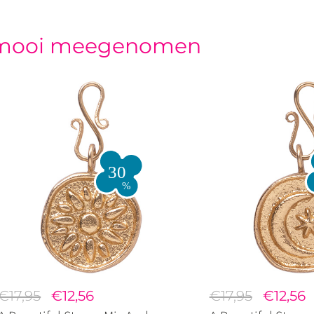
mooi meegenomen
€17,95
€12,56
€17,95
€12,56