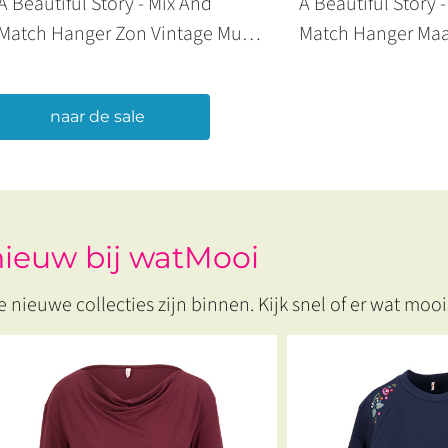
A Beautiful Story - Mix And
A Beautiful Story 
Match Hanger Zon Vintage Munt
Match Hanger Maa
Gold Plated
Vintage Munt Gold
naar de sale
nieuw bij watMooi
e nieuwe collecties zijn binnen. Kijk snel of er wat moois 