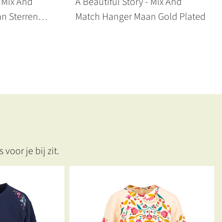
- Mix And
A Beautiful Story - Mix And
n Sterren
Match Hanger Maan Gold Plated
 Plated
voor je bij zit.