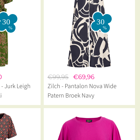
0
€99,95
€69,96
 - Jurk Leigh
Zilch - Pantalon Nova Wide
i
Patern Broek Navy