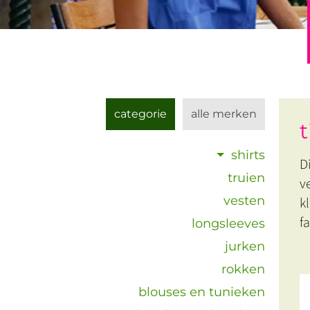
categorie
alle merken
shirts
D
truien
v
vesten
k
f
longsleeves
jurken
rokken
blouses en tunieken