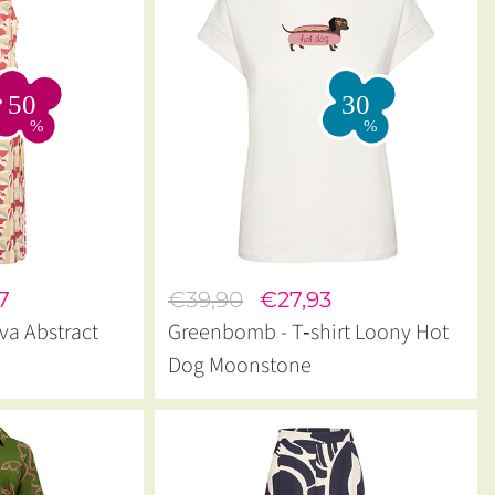
7
€39,90
€27,93
ract
Greenbomb - T‑shirt Loony Hot
Dog Moonstone