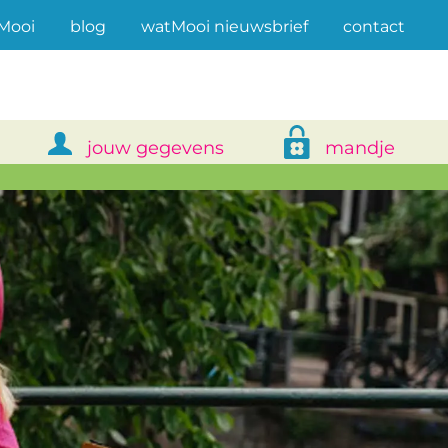
(current)
Mooi
blog
watMooi nieuwsbrief
contact
jouw gegevens
mandje