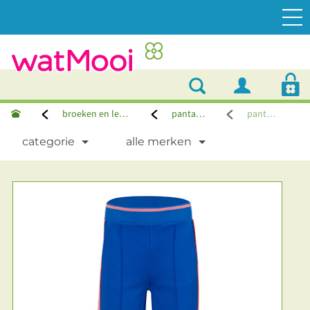
broeken en leggings
pantalons
pantalon
categorie
alle merken