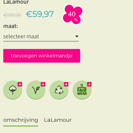
LaLamour
€59,97
€99,95
maat:
toevoegen winkelmandje
omschrijving
LaLamour