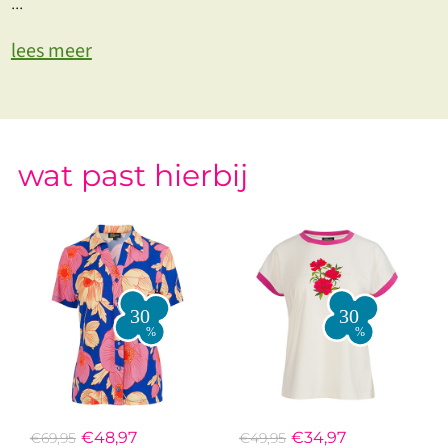
...
lees meer
wat past hierbij
€48,97
€34,97
€69,95
€49,95