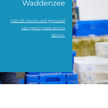
Waddenzee
met dit mooie vest gemaakt
van gerecycled wol en
denim.