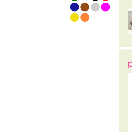
blauw
bruin
grijs
roze
geel
oranje
p