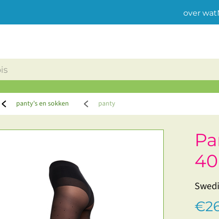
over wat
panty's en sokken
panty
Pa
40
Swedi
€26