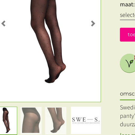
maat:
Previous
Next
to
omsch
Swedi
panty
duurz