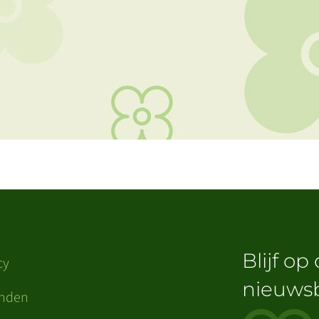
Blijf op
cy
nieuwsb
enden