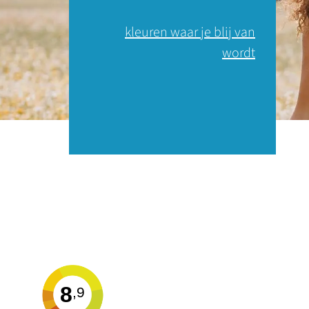
kleuren waar je blij van
wordt
8
,9