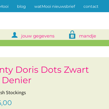
(current)
Mooi
blog
watMooi nieuwsbrief
contact
jouw gegevens
mandje
nty Doris Dots Zwart
 Denier
sh Stockings
,00