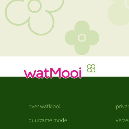
over watMooi
priva
duurzame mode
verz