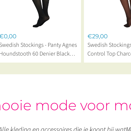
€0,00
€29,00
Swedish Stockings - Panty Agnes
Swedish Stockings
Houndstooth 60 Denier Black
Control Top Charc
Grey
ooie mode voor m
Alle kleding en accessoires die je koopt bij watMo