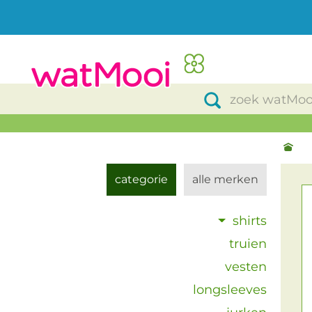
categorie
alle merken
shirts
truien
vesten
longsleeves