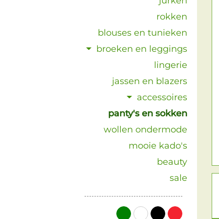
jurken
rokken
blouses en tunieken
broeken en leggings
lingerie
jassen en blazers
accessoires
panty's en sokken
wollen ondermode
mooie kado's
beauty
sale
groen
wit
zwart
rood