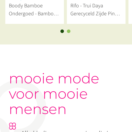
Boody Bamboe
Rifo - Trui Daya
Ondergoed - Bamboe
Gerecyceld Zijde Pink
BH Zonder Beugel
Malve
Volle Cup Zwart
mooie mode
voor mooie
mensen