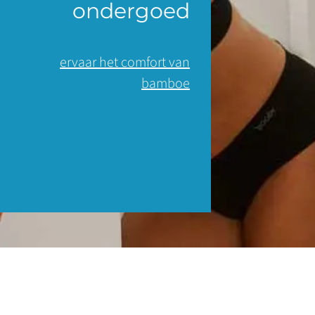
ondergoed
ervaar het comfort van
bamboe