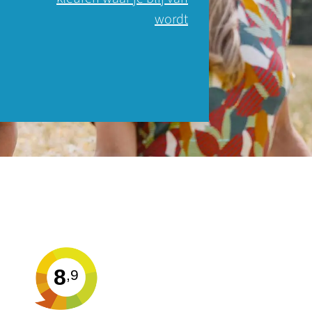
wordt
8
,9