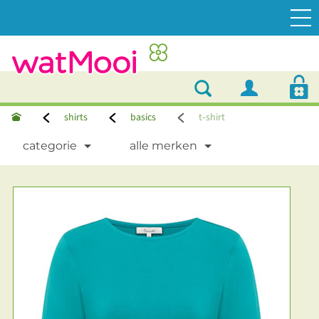
shirts
basics
t‑shirt
categorie
alle merken