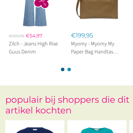
€199,95
€54,97
€109,95
Zilch - Jeans High Rise
Myomy - Myomy My
Guus Denim
Paper Bag Handtas
Cross Body Rambler
Amber Green
populair bij shoppers die dit
artikel kochten