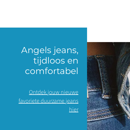
Angels jeans,
tijdloos en
comfortabel
Ontdek jouw nieuwe
favoriete duurzame jeans
hier