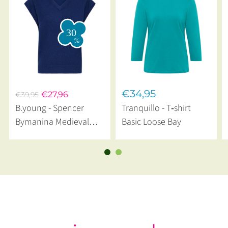
€34,95
€27,96
€39,95
B.young - Spencer
Tranquillo - T‑shirt
Bymanina Medieval
Basic Loose Bay
Blue