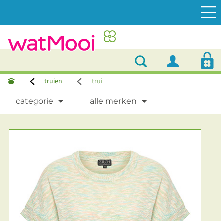
truien
trui
categorie
alle merken