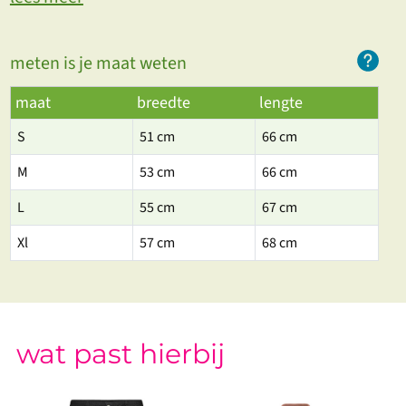
meten is je maat weten
maat
breedte
lengte
S
51 cm
66 cm
M
53 cm
66 cm
L
55 cm
67 cm
Xl
57 cm
68 cm
wat past hierbij