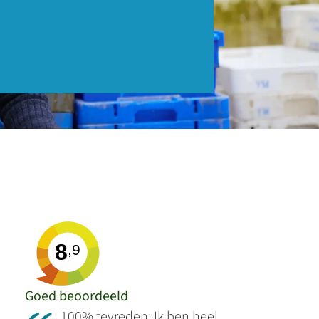
8
,9
Goed beoordeeld
100% tevreden: Ik ben heel