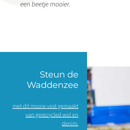
een beetje mooier.
Steun de
Waddenzee
met dit mooie vest gemaakt
van gerecycled wol en
denim.