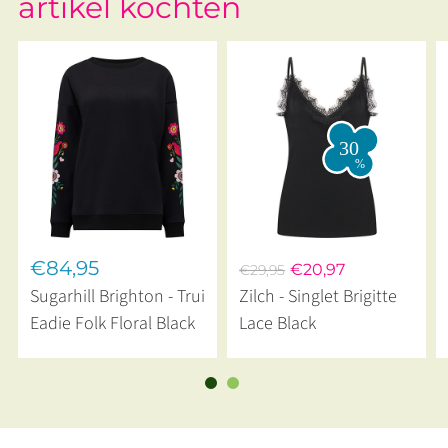
artikel kochten
€84,95
€20,97
€29,95
Sugarhill Brighton - Trui
Zilch - Singlet Brigitte
Eadie Folk Floral Black
Lace Black