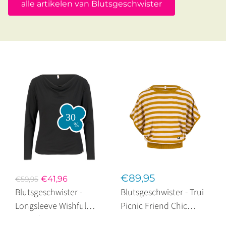
alle artikelen van Blutsgeschwister
€89,95
€41,96
€59,95
Blutsgeschwister -
Blutsgeschwister - Trui
Longsleeve Wishful
Picnic Friend Chic
Waterfall Black
Stripe Caramel