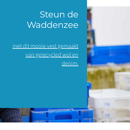
Steun de
Waddenzee
met dit mooie vest gemaakt
van gerecycled wol en
denim.