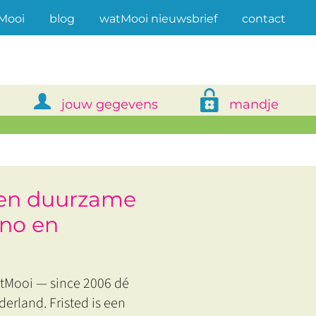
(current)
Mooi
blog
watMooi nieuwsbrief
contact
jouw gegevens
mandje
open duurzame
ino en
watMooi — since 2006 dé
land. Fristed is een