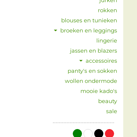
jurken
rokken
blouses en tunieken
broeken en leggings
lingerie
jassen en blazers
accessoires
panty's en sokken
wollen ondermode
mooie kado's
beauty
sale
groen
wit
zwart
rood