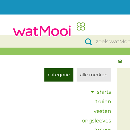
categorie
alle merken
shirts
truien
vesten
longsleeves