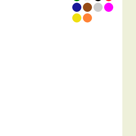
blauw
bruin
grijs
roze
geel
oranje