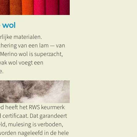
e wol
rlijke materialen.
chering van een lam — van
. Merino wol is superzacht,
 yak wol voegt een
e.
ed heeft het RWS keurmerk
certificaat. Dat garandeert
d, mulesing is verboden,
worden nageleefd in de hele