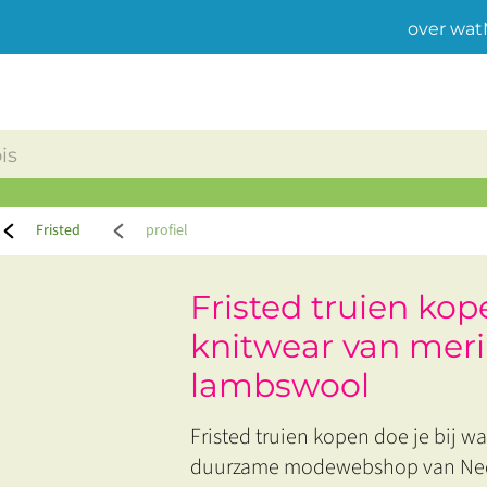
over wat
Fristed
profiel
Fristed truien k
knitwear van mer
lambswool
Fristed truien kopen doe je bij 
duurzame modewebshop van Neder