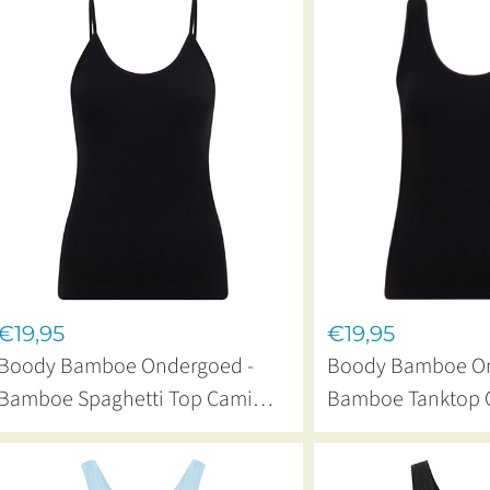
€19,95
€19,95
Boody Bamboe Ondergoed -
Boody Bamboe On
Bamboe Spaghetti Top Cami
Bamboe Tanktop 
Black