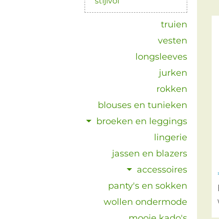
stijlvol
truien
vesten
longsleeves
jurken
rokken
blouses en tunieken
broeken en leggings
lingerie
jassen en blazers
accessoires
panty's en sokken
wollen ondermode
mooie kado's