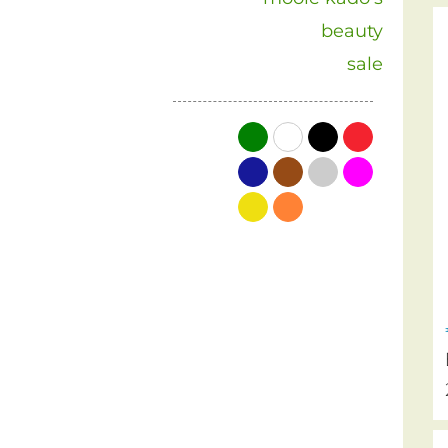
beauty
sale
groen
wit
zwart
rood
blauw
bruin
grijs
roze
geel
oranje