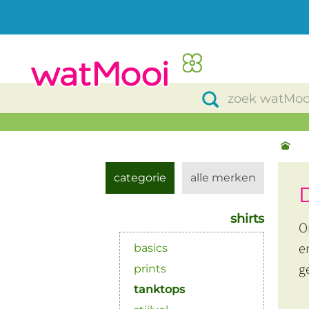
categorie
alle merken
shirts
O
e
basics
g
prints
tanktops