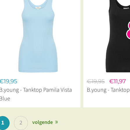
€19,95
€19,95
€11,97
B.young - Tanktop Pamila Vista
B.young - Tanktop
Blue
1
2
volgende