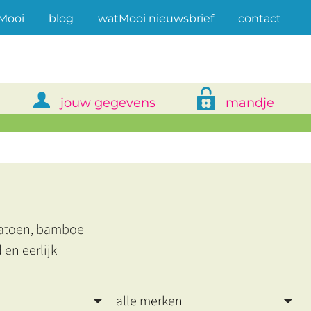
(current)
Mooi
blog
watMooi nieuwsbrief
contact
jouw gegevens
mandje
katoen, bamboe
en eerlijk