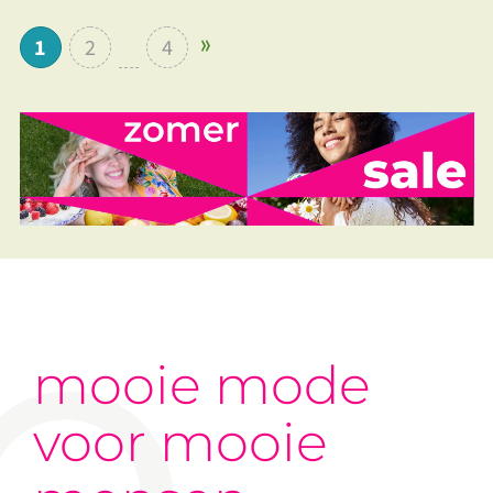
1
2
4
mooie mode
voor mooie