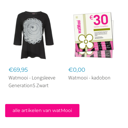
€69,95
€0,00
Watmooi - Longsleeve
Watmooi - kadobon
GenerationS Zwart
alle artikelen van watMooi