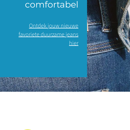
comfortabel
Ontdek jouw nieuwe
favoriete duurzame jeans
hier