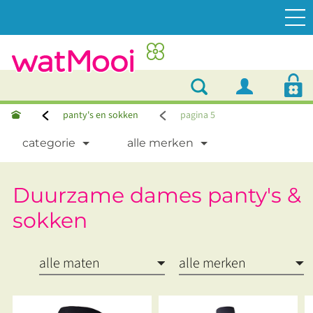
panty's en sokken
pagina 5
categorie
alle merken
Duurzame dames panty's &
sokken