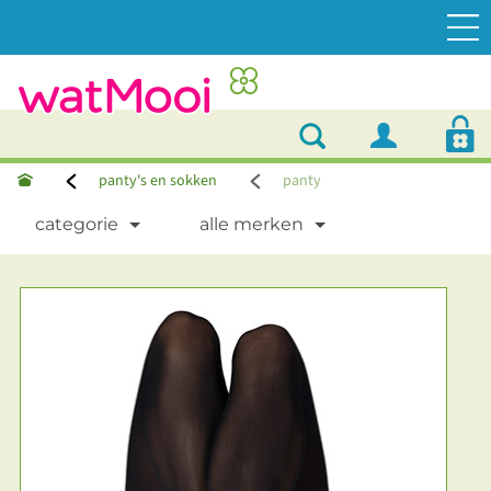
panty's en sokken
panty
categorie
alle merken