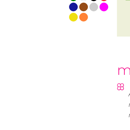
blauw
bruin
grijs
roze
geel
oranje
m