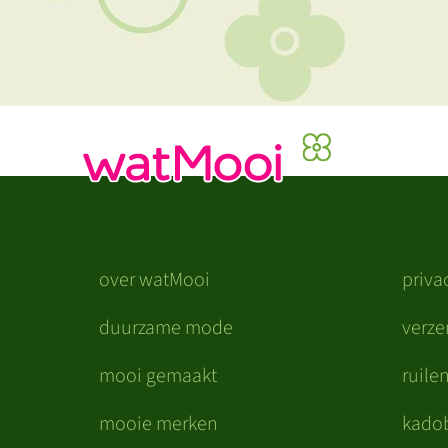
over watMooi
priva
duurzame mode
verz
mooi gemaakt
ruile
mooie merken
kado