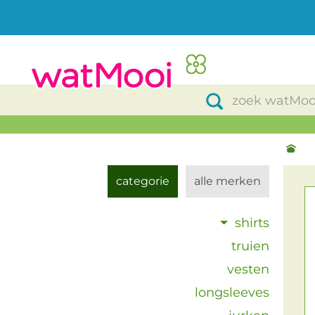
categorie
alle merken
shirts
truien
vesten
longsleeves