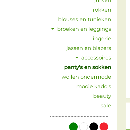
jurken
rokken
blouses en tunieken
broeken en leggings
lingerie
jassen en blazers
accessoires
panty's en sokken
wollen ondermode
mooie kado's
beauty
sale
groen
wit
zwart
rood