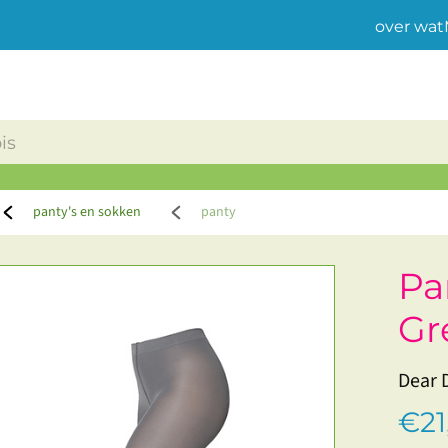
over wat
panty's en sokken
panty
Pa
Gr
Dear 
€21