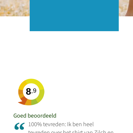
8
,9
Goed beoordeeld
“
100% tevreden: Ik ben heel
tevreden over het shirt van Zilch en