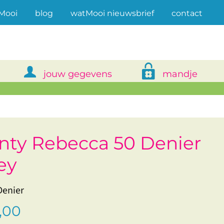
(current)
Mooi
blog
watMooi nieuwsbrief
contact
jouw gegevens
mandje
nty Rebecca 50 Denier
ey
Denier
,00