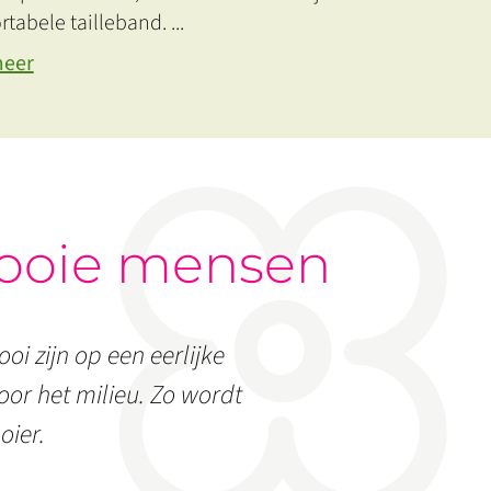
rtabele tailleband.
...
meer
ooie mensen
oi zijn op een eerlijke
or het milieu. Zo wordt
oier.