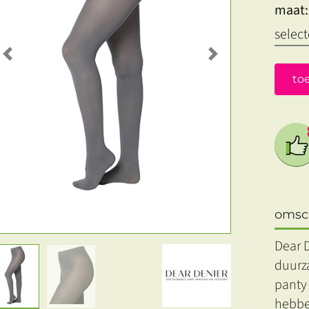
maat:
Previous
Next
to
omsch
Dear 
duurz
panty
hebbe