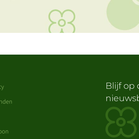
Blijf op
cy
nieuwsb
enden
n
bon