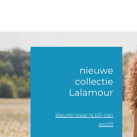
nieuwe
collectie
Lalamour
kleuren waar je blij van
wordt