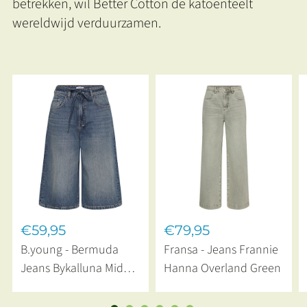
betrekken, wil Better Cotton de katoenteelt
wereldwijd verduurzamen.
€59,95
€79,95
B.young - Bermuda
Fransa - Jeans Frannie
Jeans Bykalluna Mid
Hanna Overland Green
Blue Denim