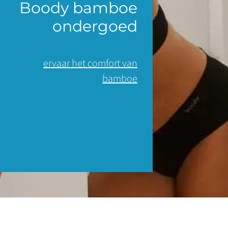
Boody bamboe
ondergoed
ervaar het comfort van
bamboe