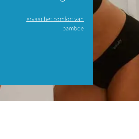
ervaar het comfort van
bamboe