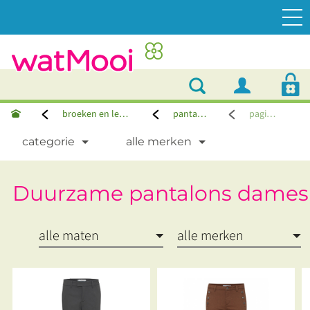
broeken en leggings
pantalons
pagina 7
categorie
alle merken
Duurzame pantalons dames