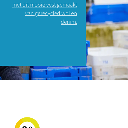
met dit mooie vest gemaakt
van gerecycled wol en
denim.