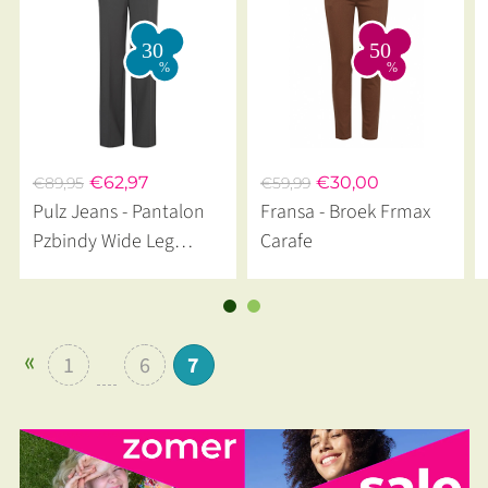
€62,97
€30,00
€89,95
€59,99
Pulz Jeans - Pantalon
Fransa - Broek Frmax
Pzbindy Wide Leg
Carafe
Obsidian Grey
1
6
7