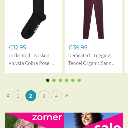
€12,95
€39,95
Dedicated - Sokken
Dedicated - Legging
Knivsta Cobra Pose
Tencel Organic Sanna
Zwart
Fig
1
2
3
4