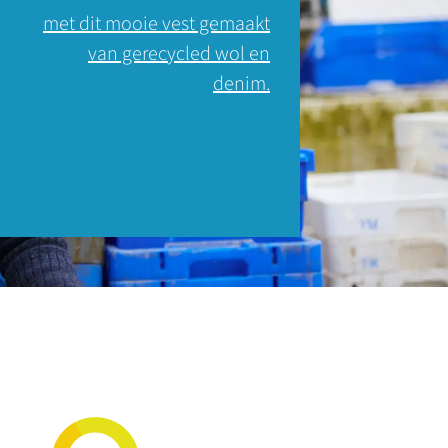
met dit mooie vest gemaakt
van gerecycled wol en
denim.