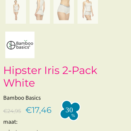
Hipster Iris 2‑Pack
White
Bamboo Basics
€17,46
€24,95
maat: