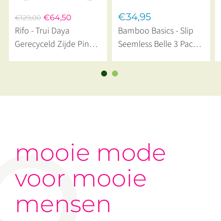
€34,95
€64,50
€129,00
Rifo - Trui Daya
Bamboo Basics - Slip
Gerecyceld Zijde Pink
Seemless Belle 3 Pack
Malve
Rose
mooie mode
voor mooie
mensen