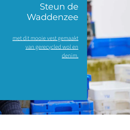
Steun de
Waddenzee
met dit mooie vest gemaakt
van gerecycled wol en
denim.