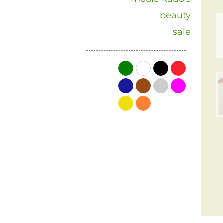
beauty
sale
groen
wit
zwart
rood
blauw
bruin
grijs
roze
geel
oranje