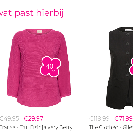
at past hierbij
€49,95
€29,97
€119,99
€71,99
Fransa - Trui Frsinja Very Berry
The Clothed - Gile