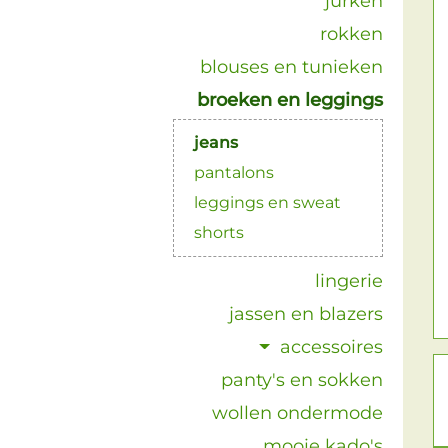
jurken
rokken
blouses en tunieken
broeken en leggings
jeans
pantalons
leggings en sweat
shorts
lingerie
jassen en blazers
accessoires
panty's en sokken
wollen ondermode
mooie kado's