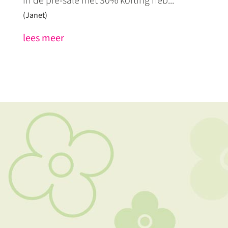
in de pré-sale met 30% korting heb...
(Janet)
lees meer