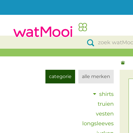
categorie
alle merken
shirts
truien
vesten
longsleeves