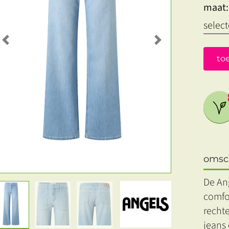
maat:
Previous
Next
to
omsch
De Ang
comfo
recht
jeans 