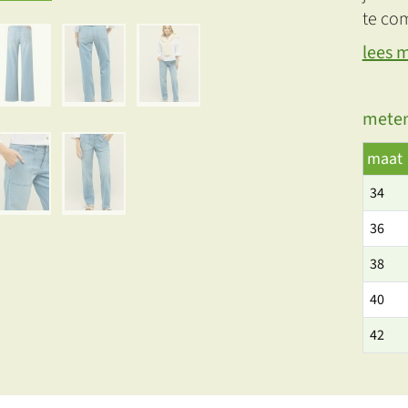
te com
lees 
meten
maat
34
36
38
40
42