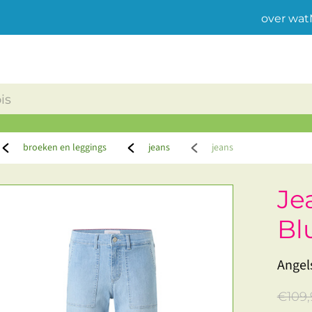
over wat
broeken en leggings
jeans
jeans
Je
Bl
Angel
€109,