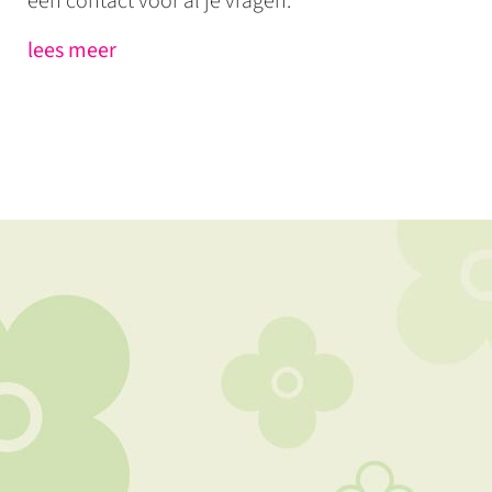
één contact voor al je vragen.
lees meer