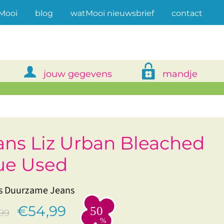
(current)
Mooi
blog
watMooi nieuwsbrief
contact
jouw gegevens
mandje
ans Liz Urban Bleached
ue Used
s Duurzame Jeans
€54,99
99