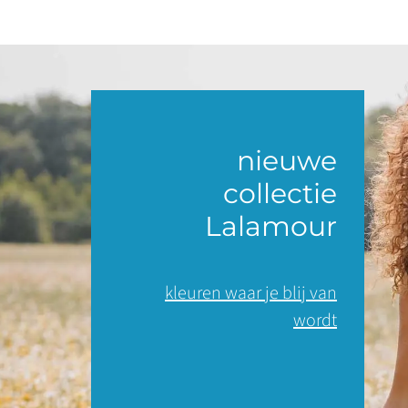
nieuwe
collectie
Lalamour
kleuren waar je blij van
wordt