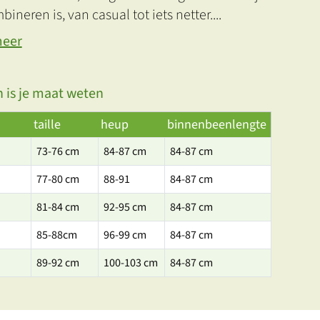
bineren is, van casual tot iets netter.
...
meer
 is je maat weten
taille
heup
binnenbeenlengte
73-76 cm
84-87 cm
84-87 cm
77-80 cm
88-91
84-87 cm
81-84 cm
92-95 cm
84-87 cm
85-88cm
96-99 cm
84-87 cm
89-92 cm
100-103 cm
84-87 cm