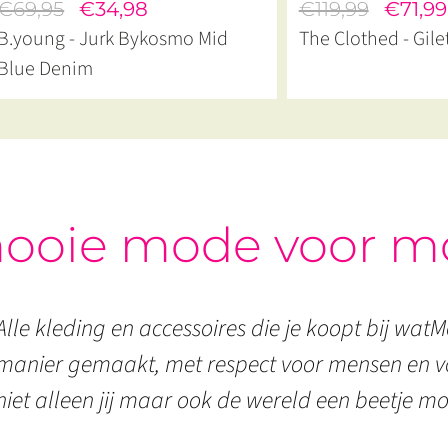
€69,95
€34,98
€119,99
€71,99
B.young - Jurk Bykosmo Mid
The Clothed - Gile
Blue Denim
ooie mode voor m
Alle kleding en accessoires die je koopt bij watMo
manier gemaakt, met respect voor mensen en vo
niet alleen jij maar ook de wereld een beetje mo