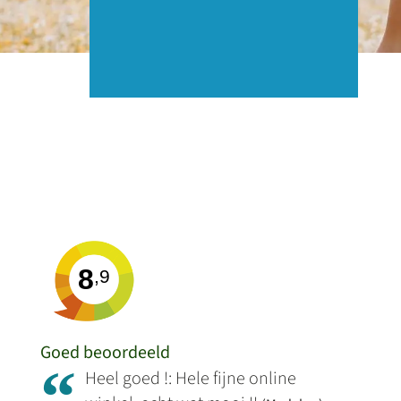
8
,9
Goed beoordeeld
“
Heel goed !: Hele fijne online