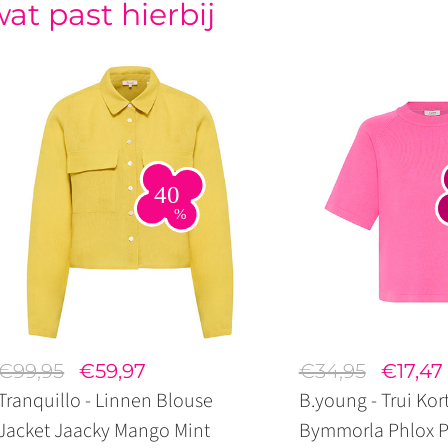
at past hierbij
€99,95
€59,97
€34,95
€17,47
Tranquillo - Linnen Blouse
B.young - Trui Ko
Jacket Jaacky Mango Mint
Bymmorla Phlox P