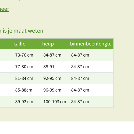
meer
 is je maat weten
taille
heup
binnenbeenlengte
73-76 cm
84-87 cm
84-87 cm
77-80 cm
88-91
84-87 cm
81-84 cm
92-95 cm
84-87 cm
85-88cm
96-99 cm
84-87 cm
89-92 cm
100-103 cm
84-87 cm