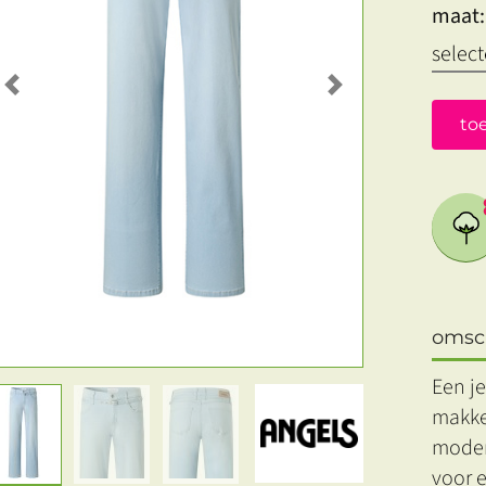
maat:
Previous
Next
to
omsch
Een je
makkel
modern
voor 