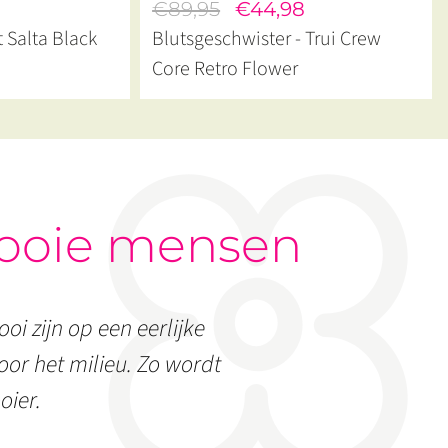
€89,95
€44,98
t Salta Black
Blutsgeschwister - Trui Crew
Core Retro Flower
ooie mensen
oi zijn op een eerlijke
or het milieu. Zo wordt
oier.