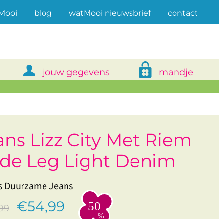
(current)
Mooi
blog
watMooi nieuwsbrief
contact
jouw gegevens
mandje
ans Lizz City Met Riem
de Leg Light Denim
s Duurzame Jeans
€54,99
99