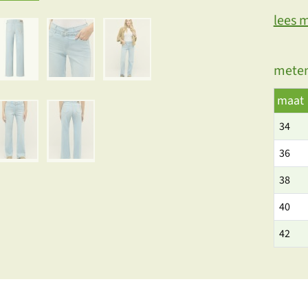
lees 
meten
maat
34
36
38
40
42