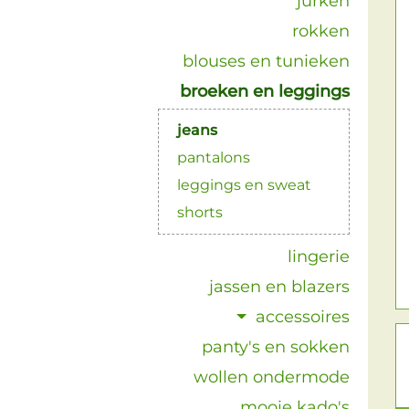
jurken
rokken
blouses en tunieken
broeken en leggings
jeans
pantalons
leggings en sweat
shorts
lingerie
jassen en blazers
accessoires
panty's en sokken
wollen ondermode
mooie kado's