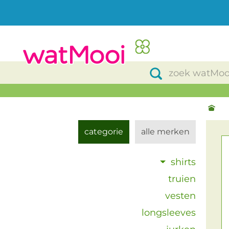
categorie
alle merken
shirts
truien
vesten
longsleeves