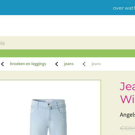
over wat
broeken en leggings
jeans
jeans
Je
Wi
Angel
€109,