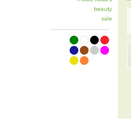
beauty
sale
groen
wit
zwart
rood
blauw
bruin
grijs
roze
geel
oranje