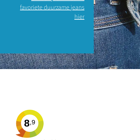
favoriete duurzame jeans
hier
8
,9