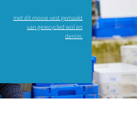
met dit mooie vest gemaakt
van gerecycled wol en
denim.