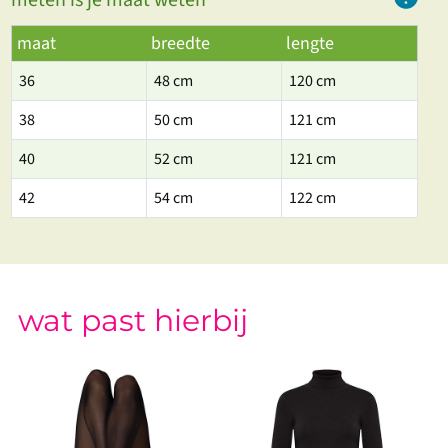
meten is je maat weten
maat
breedte
lengte
36
48 cm
120 cm
38
50 cm
121 cm
40
52 cm
121 cm
42
54 cm
122 cm
wat past hierbij