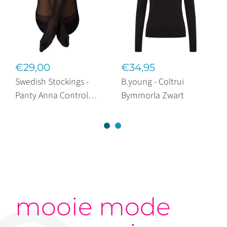
€29,00
€34,95
Swedish Stockings -
B.young - Coltrui
Panty Anna Control
Bymmorla Zwart
Top Zwart 40 Denier
mooie mode