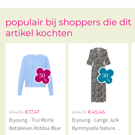
populair bij shoppers die dit
artikel kochten
€17,47
€45,46
€34,95
€64,95
B.young - Trui Morla
B.young - Lange Jurk
Batsleeves Robbia Blue
Bymmjoella Nature