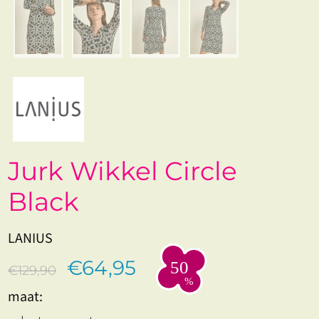
Jurk Wikkel Circle
Black
LANIUS
€64,95
€129,90
maat: