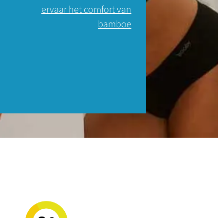
ervaar het comfort van
bamboe