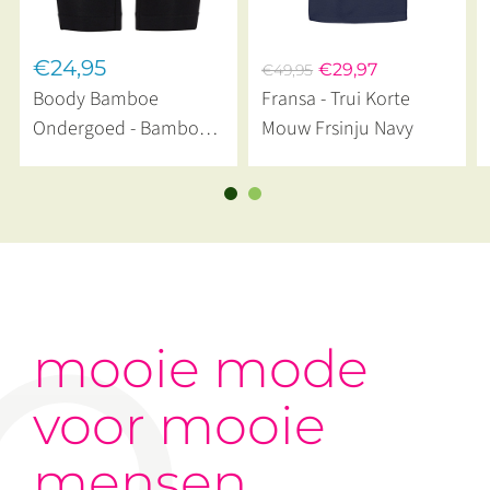
€24,95
€29,97
€49,95
Boody Bamboe
Fransa - Trui Korte
Ondergoed - Bamboe
Mouw Frsinju Navy
Ondershort Naadloos
Zwart
mooie mode
voor mooie
mensen