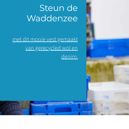
Steun de
Waddenzee
met dit mooie vest gemaakt
van gerecycled wol en
denim.