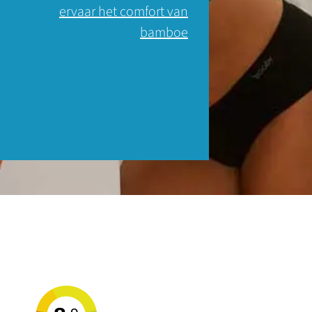
ervaar het comfort van
bamboe