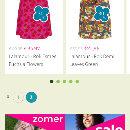
€34,97
€41,96
€49,95
€59,95
Lalamour - Rok Esmee
Lalamour - Rok Demi
Fuchsia Flowers
Leaves Green
1
2