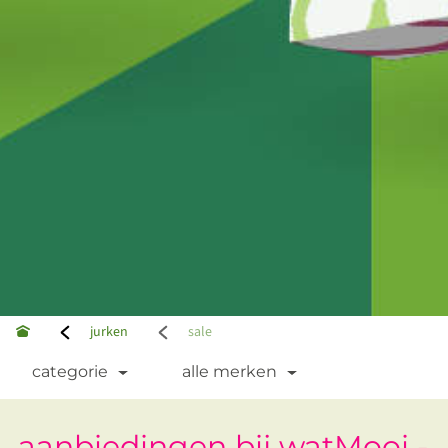
jurken
sale
categorie
alle merken
aanbiedingen bij watMooi -