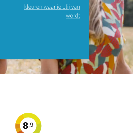
kleuren waar je blij van
wordt
8
,9