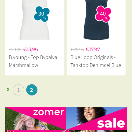
€13,96
€17,97
€19,95
€29,95
B.young - Top Bypalva
Blue Loop Originals -
Marshmallow
Tanktop Denimcel Blue
1
2