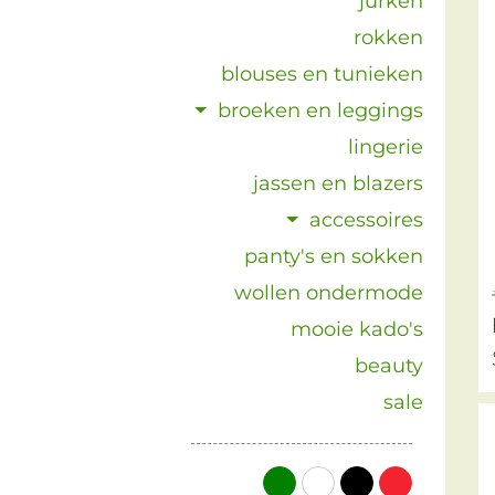
jurken
rokken
blouses en tunieken
broeken en leggings
lingerie
jassen en blazers
accessoires
panty's en sokken
wollen ondermode
mooie kado's
beauty
sale
groen
wit
zwart
rood