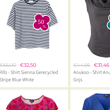
€65,00
€32,50
€44,95
€31,46
Rifo - Shirt Sienna Gerecycled
Anukoo - Shirt An
Stripe Blue White
Grijs