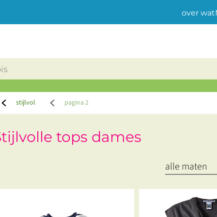
over wat
stijlvol
pagina 2
tijlvolle tops dames