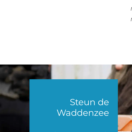
Steun de
Waddenzee