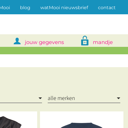
(current)
Mooi
blog
watMooi nieuwsbrief
contact
jouw gegevens
mandje