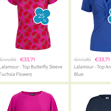
€44,95
€33,71
€44,95
€33,71
Lalamour - Top Butterfly Sleeve
Lalamour - Top An
Fuchsia Flowers
Blue