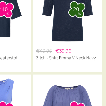
7
€49,95
€39,96
weaterstof
Zilch - Shirt Emma V Neck Navy