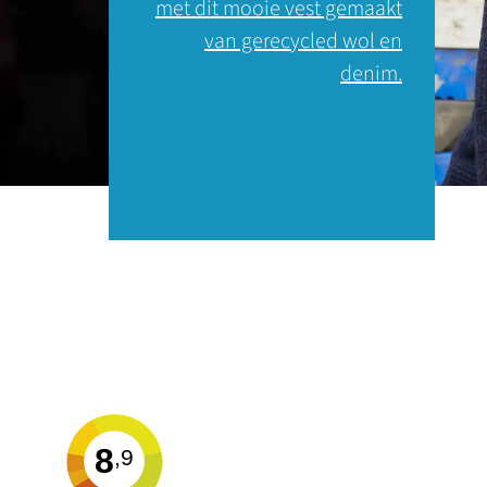
met dit mooie vest gemaakt
van gerecycled wol en
denim.
8
,9