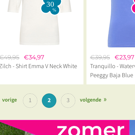
€49,95
€34,97
€39,95
€23,97
Zilch - Shirt Emma V Neck White
Tranquillo - Water
Peeggy Baja Blue
vorige
1
2
3
volgende