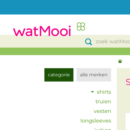
categorie
alle merken
S
shirts
truien
vesten
longsleeves