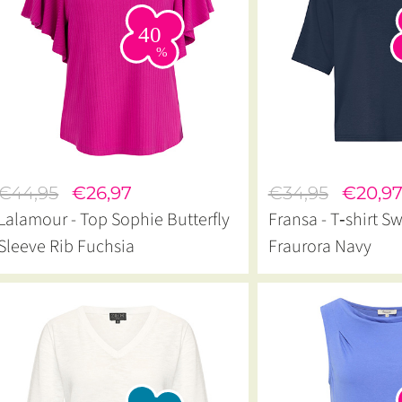
€44,95
€26,97
€34,95
€20,9
Lalamour - Top Sophie Butterfly
Fransa - T‑shirt S
Sleeve Rib Fuchsia
Fraurora Navy