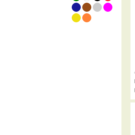
blauw
bruin
grijs
roze
geel
oranje