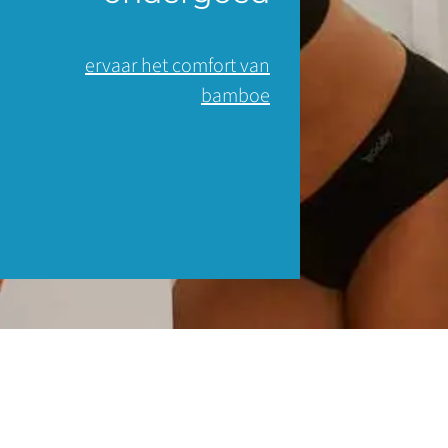
ervaar het comfort van
bamboe